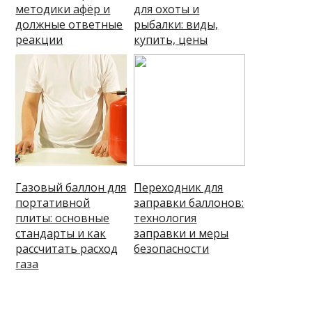
методики афёр и
для охоты и
должные ответные
рыбалки: виды,
реакции
купить, цены
Газовый баллон для
Переходник для
портативной
заправки баллонов:
плиты: основные
технология
стандарты и как
заправки и меры
рассчитать расход
безопасности
газа