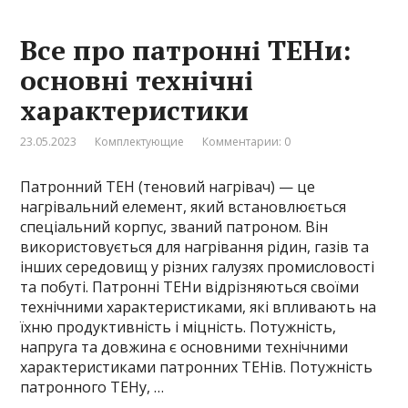
Все про патронні ТЕНи:
основні технічні
характеристики
23.05.2023
Комплектующие
Комментарии: 0
Патронний ТЕН (теновий нагрівач) — це
нагрівальний елемент, який встановлюється
спеціальний корпус, званий патроном. Він
використовується для нагрівання рідин, газів та
інших середовищ у різних галузях промисловості
та побуті. Патронні ТЕНи відрізняються своїми
технічними характеристиками, які впливають на
їхню продуктивність і міцність. Потужність,
напруга та довжина є основними технічними
характеристиками патронних ТЕНів. Потужність
патронного ТЕНу, …