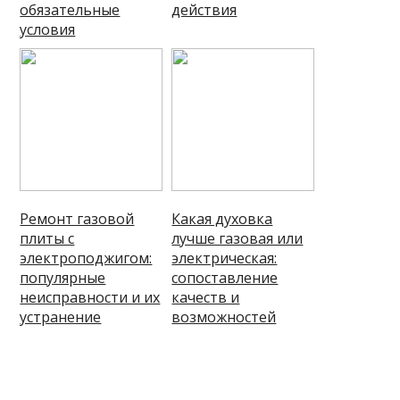
обязательные
действия
условия
Ремонт газовой
Какая духовка
плиты с
лучше газовая или
электроподжигом:
электрическая:
популярные
сопоставление
неисправности и их
качеств и
устранение
возможностей