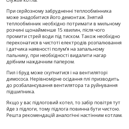
служби котла.
При серйозному забрудненні теплообмінника
може знадобитися його демонтаж. Знятий
теплообмінник необхідно потримати в мильному
розчині щонайменше 15 хвилин, після чого
промити стрей води під тиском. Також необхідно
переконатися в чистоті електродів розпалювання
і датчика наявності полум’я на запальному
пальнику, при необхідності видалити нагар
дрібним наждачним папером.
Пил і бруд може скупчитися і на вентиляторі
димососа. Нерівномірне осідання плі призводить
до розбалансування вентилятора та руйнування
підшипника.
Якщо у вас підлоговий котел, то забір повітря тут
йде з підлоги, тому підлога повинна бути чистою.
Решта рекомендацій аналогічні настінним котлам.