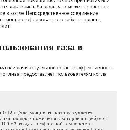
утепленное помещение, так как при низких или
ся давление в баллоне, что может привести к
е в котле. Непосредственное соединение
с помощью гофрированного гибкого шланга,
плит.
ользования газа в
ма или дачи актуальной остается эффективность
 топлива предоставляет пользователям котла
т 0,12 кг/час, мощность, которую удается
 общая площадь помещения, которое потребуется
а 100 м2, то для комфортной температуры
Вт, который будет расходовать не менее 1,2 кг