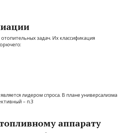
риации
 отопительных задач. Их классификация
горючего:
 является лидером спроса. В плане универсализма
ективный – п.3
отопливному аппарату