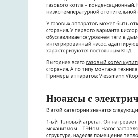
газового котла – конденсационный. 
низкотемпературной отопительной с
У газовых аппаратов может быть от
сгорания. У первого варианта кисло
обуславливается уровнем тяги в дым
интегрированный насос, адаптирую
характеризуются постоянным КПД.
Выгоднее всего
газовый котёл купит
сгорания. А по типу монтажа техника
Примеры аппаратов:
Viessmann
Vito
Нюансы с электри
В этой категории значатся следующи
1-ый. Тэновый агрегат. Он нагревае
механизмом – ТЭНом. Насос заставл
структуре, наделяя помещение тепло