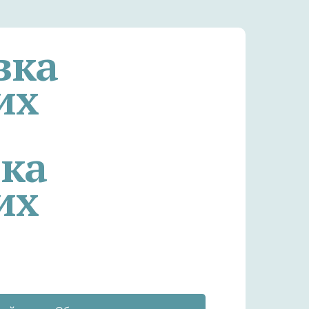
вка
их