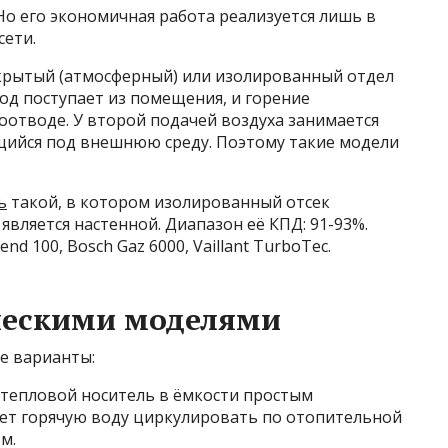
Но его экономичная работа реализуется лишь в
ети.
крытый (атмосферный) или изолированный отдел
род поступает из помещения, и горение
оотводе. У второй подачей воздуха занимается
щийся под внешнюю среду. Поэтому такие модели
ь
такой, в котором изолированный отсек
 является настенной. Диапазон её КПД: 91-93%.
pend
100,
Bosch
Gaz
6000,
Vaillant
TurboTec
.
ческими моделями
е варианты:
т тепловой носитель в ёмкости простым
яет горячую воду циркулировать по отопительной
м.