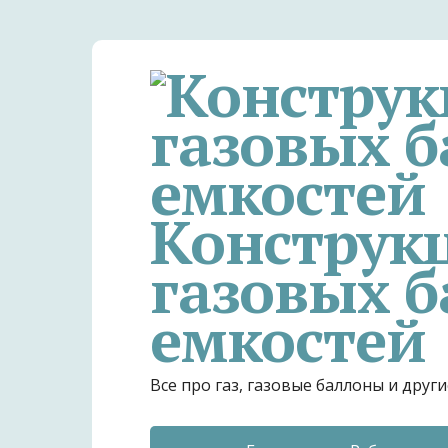
Конструк
газовых б
емкостей
Все про газ, газовые баллоны и дру