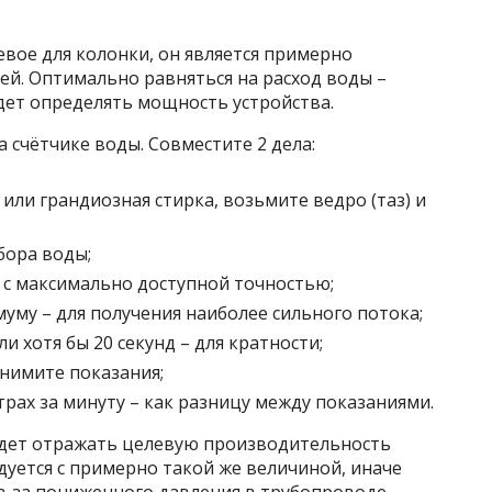
евое для колонки, он является примерно
й. Оптимально равняться на расход воды –
дет определять мощность устройства.
 счётчике воды. Совместите 2 дела:
или грандиозная стирка, возьмите ведро (таз) и
бора воды;
– с максимально доступной точностью;
уму – для получения наиболее сильного потока;
ли хотя бы 20 секунд – для кратности;
снимите показания;
трах за минуту – как разницу между показаниями.
удет отражать целевую производительность
уется с примерно такой же величиной, иначе