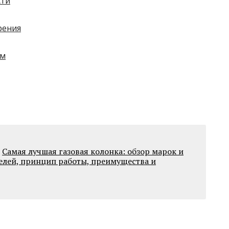
сти
рения
ом
Самая лучшая газовая колонка: обзор марок и
елей, принцип работы, преимущества и