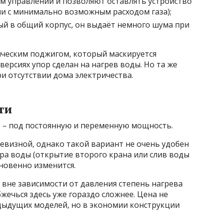
ом управлении и позволяют оставлять устройство
и с минимально возможным расходом газа);
ый в общий корпус, он выдаёт немного шума при
ческим поджигом, который маскируется
ерсиях упор сделан на нагрев воды. Но та же
ри отсутствии дома электричества.
ти
в – под постоянную и переменную мощность.
евизной, однако такой вариант не очень удобен
ра воды (открытие второго крана или слив воды
гновенно изменится.
 вне зависимости от давления степень нагрева
жечься здесь уже гораздо сложнее. Цена не
дыдущих моделей, но в экономии конструкции