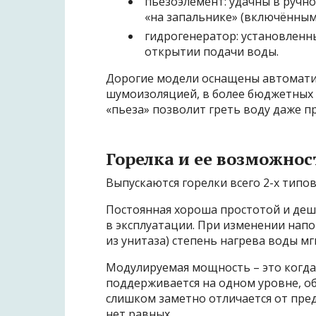
пьезоэлемент: удачны в ручн
«на запальнике» (включённым
гидрогенератор: установленн
открытии подачи воды.
Дорогие модели оснащены автомати
шумоизоляцией, в более бюджетных в
«пьеза» позволит греть воду даже п
Горелка и ее возможнос
Выпускаются горелки всего 2-х типо
Постоянная хороша простотой и деш
в эксплуатации. При изменении напо
из унитаза) степень нагрева воды м
Модулируемая мощность – это когда
поддерживается на одном уровне, об
слишком заметно отличается от пре
нет равных.