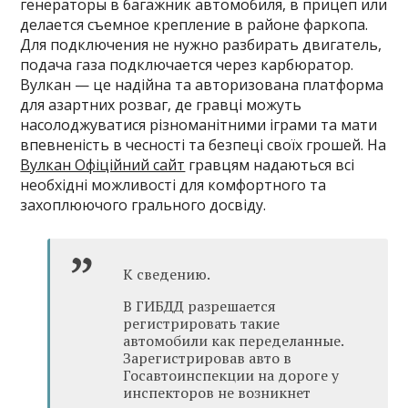
генераторы в багажник автомобиля, в прицеп или
делается съемное крепление в районе фаркопа.
Для подключения не нужно разбирать двигатель,
подача газа подключается через карбюратор.
Вулкан — це надійна та авторизована платформа
для азартних розваг, де гравці можуть
насолоджуватися різноманітними іграми та мати
впевненість в чесності та безпеці своїх грошей. На
Вулкан Офіційний сайт
гравцям надаються всі
необхідні можливості для комфортного та
захоплюючого грального досвіду.
К сведению.
В ГИБДД разрешается
регистрировать такие
автомобили как переделанные.
Зарегистрировав авто в
Госавтоинспекции на дороге у
инспекторов не возникнет