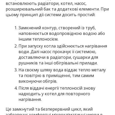
встановлюють радіатори, котел, насос,
розширювальний бак та додаткові елементи. При
цьому принцип дії системи досить простий:
Замкнений контур, створений із труб,
наповнюється водопровідною водою або
іншим теплоносієм.
При запуску котла здійснюється нагрівання
води. Далі насос прокачує її системою,
доставляючи в радіатори, сушарки для
рушників та інші обігрівальні прилади.
На своєму шляху вода віддає тепло металу
та повітрю в приміщенні, тим самим
виконуючи обігрів.
Після віддачі енергії теплоносій знову
надходить у котел для повторного
нагрівання.
Це замкнутий та безперервний цикл, який
забезпечує комфортні мікрокліматичні умови в