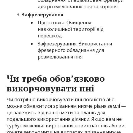
обладнання: Спеціалізовані фрезери
для розмелювання пня та коріння.
Зафрезерування
:
Підготовка: Очищення
навколишньої території від
перешкод.
Зафрезерування: Використання
фрезерного обладнання для
розмелювання пня.
Чи треба обов’язково
викорчовувати пні
Чи потрібно викорчовувати пні повністю або
можна обмежитися зрізанням нижче рівня землі —
це залежить від вашої мети та планів для
подальшого використання ділянки. Якщо вам не
турбує можливе виростання нових пагонів або ви
хочете зекономити на витратах, зрізання нижче