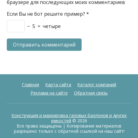
браузере для последующих моих комментариев
Если Вы не бот решите пример?
*
−
5
=
четыре
Главная
Карта сайта
Каталог компаний
Реклама на сайте
Обратная связь
Конструкция и маркировка газовых баллонов и других
емкостей
© 2026
Все права защищены | Копирование материалов
разрешено только с обратной ссылкой на наш сайт!