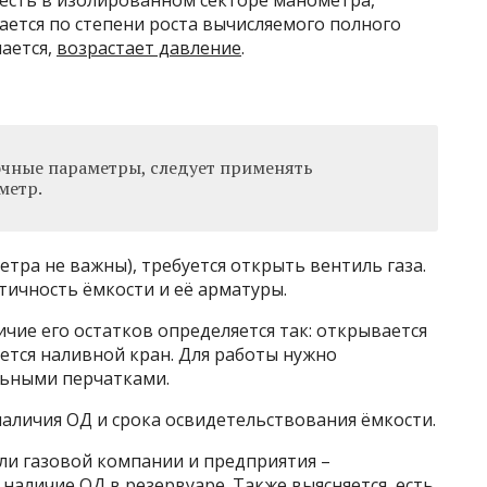
 есть в изолированном секторе манометра,
ается по степени роста вычисляемого полного
мается,
возрастает давление
.
очные параметры, следует применять
метр.
ра не важны), требуется открыть вентиль газа.
тичность ёмкости и её арматуры.
ичие его остатков определяется так: открывается
тся наливной кран. Для работы нужно
льными перчатками.
аличия ОД и срока освидетельствования ёмкости.
ли газовой компании и предприятия –
аличие ОД в резервуаре. Также выясняется, есть