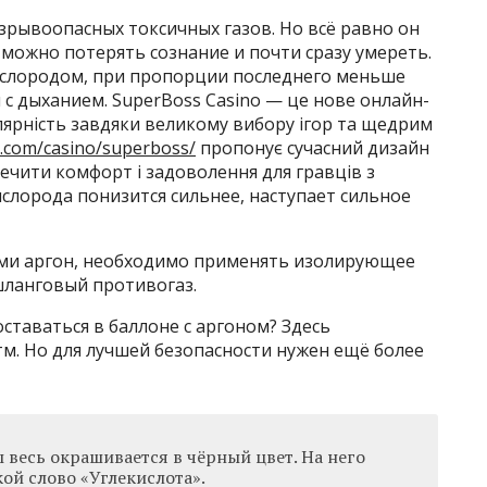
зрывоопасных токсичных газов. Но всё равно он
, можно потерять сознание и почти сразу умереть.
кислородом, при пропорции последнего меньше
с дыханием. SuperBoss Casino — це нове онлайн-
ярність завдяки великому вибору ігор та щедрим
a.com/casino/superboss/
пропонує сучасний дизайн
печити комфорт і задоволення для гравців з
кислорода понизится сильнее, наступает сильное
ими аргон, необходимо применять изолирующее
шланговый противогаз.
ставаться в баллоне с аргоном? Здесь
тм. Но для лучшей безопасности нужен ещё более
 весь окрашивается в чёрный цвет. На него
ой слово «Углекислота».