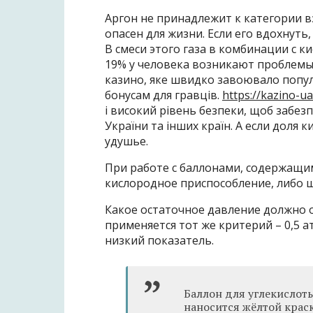
Аргон не принадлежит к категории в
опасен для жизни. Если его вдохнуть
В смеси этого газа в комбинации с 
19% у человека возникают проблемы 
казино, яке швидко завоювало попул
бонусам для гравців.
https://kazino-u
і високий рівень безпеки, щоб забез
України та інших країн. А если доля 
удушье.
При работе с баллонами, содержащ
кислородное приспособление, либо 
Какое остаточное давление должно о
применяется тот же критерий – 0,5 а
низкий показатель.
Баллон для углекислоты
наносится жёлтой краск