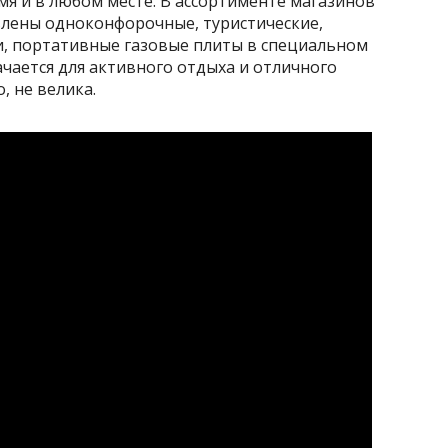
я и в любом месте. В ассортименте магазинов
влены одноконфорочные, туристические,
и, портативные газовые плиты в специальном
чается для активного отдыха и отличного
, не велика.