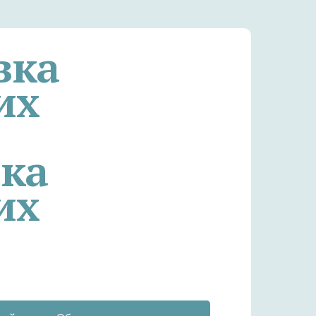
вка
их