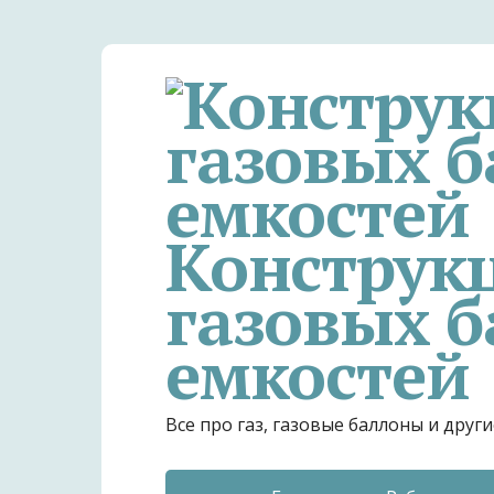
Конструк
газовых б
емкостей
Все про газ, газовые баллоны и дру