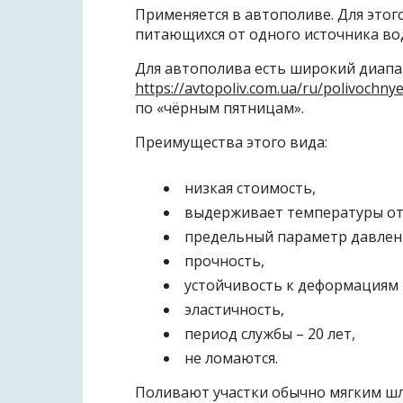
Применяется в автополиве. Для этого
питающихся от одного источника вод
Для автополива есть широкий диапаз
https://avtopoliv.com.ua/ru/polivochnye
по «чёрным пятницам».
Преимущества этого вида:
низкая стоимость,
выдерживает температуры от 
предельный параметр давлени
прочность,
устойчивость к деформациям 
эластичность,
период службы – 20 лет,
не ломаются.
Поливают участки обычно мягким шл