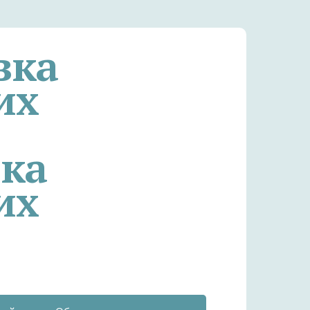
вка
их