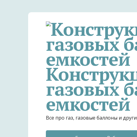
Конструк
газовых б
емкостей
Все про газ, газовые баллоны и дру