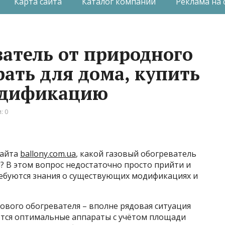
Карта сайта
Каталог компаний
Реклама на 
ватель от природного
рать для дома, купить
одификацию
: 0
сайта
ballony.com.ua
, какой газовый обогреватель
? В этом вопрос недостаточно просто прийти и
ебуются знания о существующих модификациях и
зового обогревателя – вполне рядовая ситуация
ются оптимальные аппараты с учётом площади