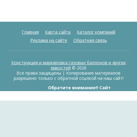
Главная
Карта сайта
Каталог компаний
Реклама на сайте
Обратная связь
Конструкция и маркировка газовых баллонов и других
емкостей
© 2026
Все права защищены | Копирование материалов
разрешено только с обратной ссылкой на наш сайт!
Обратите внимание!! Сайт
информационный, продажа баллонов
в данный момент не ведется.